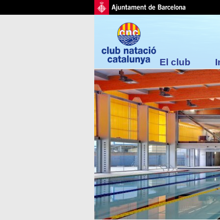
El club
I