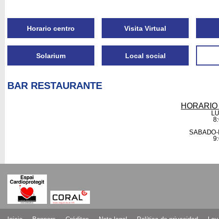
Horario centro
Visita Virtual
Solarium
Local social
BAR RESTAURANTE
HORARIO
LU
8:
SABADO-
9: