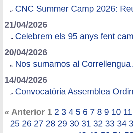
CNC Summer Camp 2026: Reun
21/04/2026
Celebrem els 95 anys fent camí
20/04/2026
Nos sumamos al Correllengua
14/04/2026
Convocatòria Assemblea Ordin
« Anterior 1
2
3
4
5
6
7
8
9
10
11
25
26
27
28
29
30
31
32
33
34