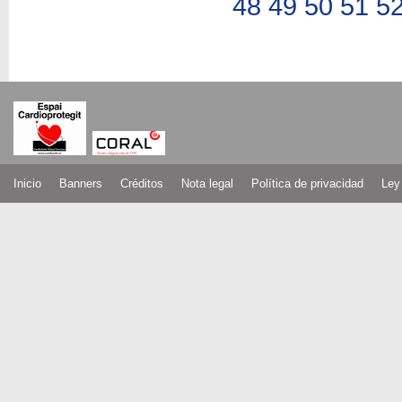
48
49
50
51
5
Inicio
Banners
Créditos
Nota legal
Política de privacidad
Ley