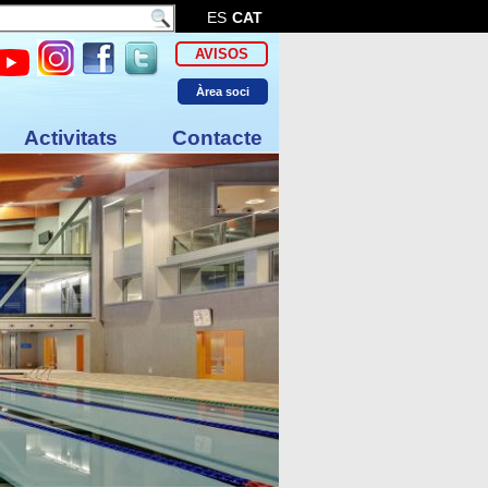
ES
CAT
AVISOS
Àrea soci
Activitats
Contacte