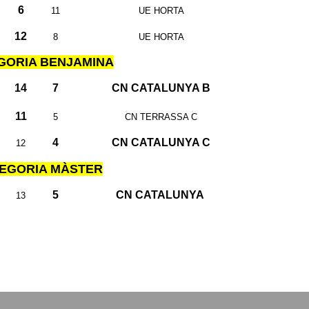
6
11
UE HORTA
12
8
UE HORTA
GORIA BENJAMINA
14
7
CN CATALUNYA B
11
5
CN TERRASSA C
4
CN CATALUNYA C
12
EGORIA MÀSTER
5
CN CATALUNYA
13