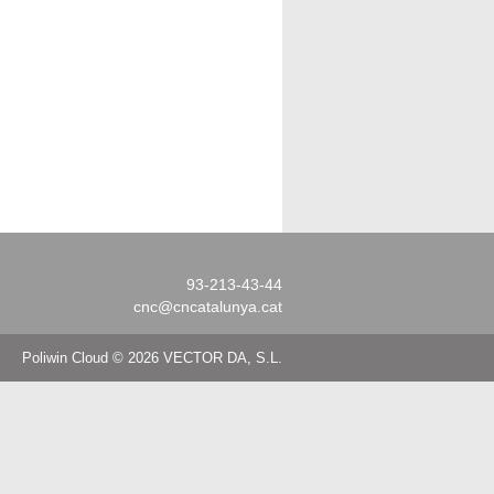
93-213-43-44
cnc@cncatalunya.cat
Poliwin Cloud © 2026 VECTOR DA, S.L.