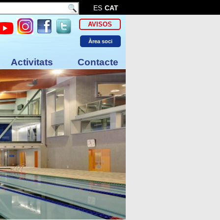
ES
CAT
AVISOS
Àrea soci
Activitats
Contacte