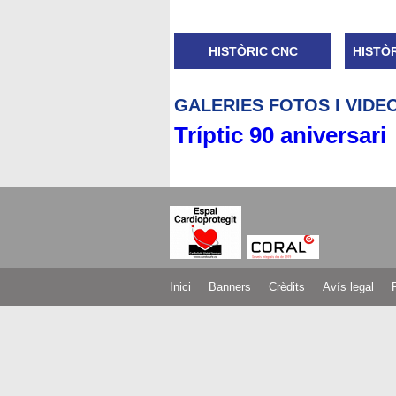
HISTÒRIC CNC
HISTÒ
GALERIES FOTOS I VIDE
Tríptic 90 aniversari
Inici
Banners
Crèdits
Avís legal