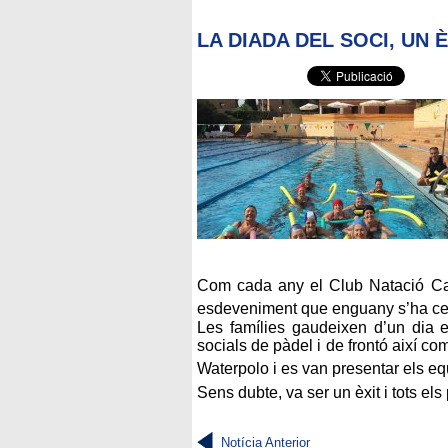
LA DIADA DEL SOCI, UN È
Com cada any el Club Natació Cata
esdeveniment que enguany s’ha cele
Les famílies gaudeixen d’un dia es
socials de pàdel i de frontó així c
Waterpolo i es van presentar els e
Sens dubte, va ser un èxit i tots el
Notícia Anterior