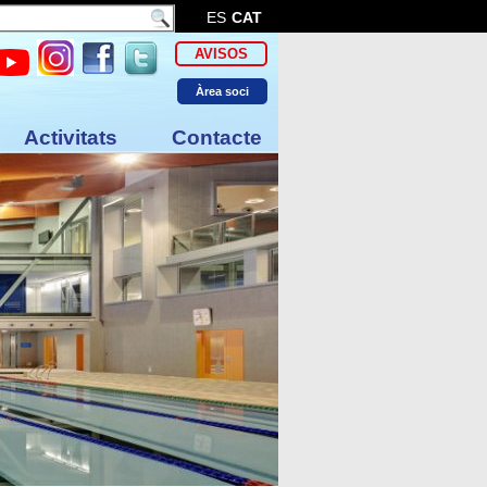
ES
CAT
AVISOS
Àrea soci
Activitats
Contacte