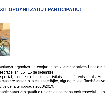
XIT ORGANITZATIU I PARTICIPATIU!
lunya organitza un conjunt d’activitats esportives i socials 
brat el 14, 15 i 16 de setembre.
pecial, ja que s’ofereixen activitats per diferents edats. A
om masterclass de pilates, speedb
i
ke, aiguagim, etc. També es va
quips de la temporada 2018/2019.
s participants van gaudir d’un cap de setmana molt especial. L’an