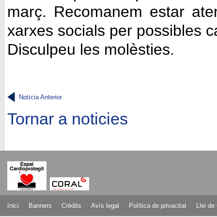
març. Recomanem estar aten
xarxes socials per possibles c
Disculpeu les molèsties.
Notícia Anterior
Tornar a noticies
Inici
Banners
Crèdits
Avís legal
Política de privacitat
Llei de