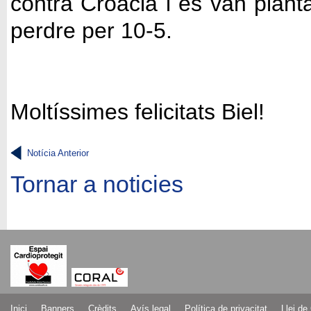
contra Croàcia i es van planta
perdre per 10-5.
Moltíssimes felicitats Biel!
Notícia Anterior
Tornar a noticies
Inici
Banners
Crèdits
Avís legal
Política de privacitat
Llei de