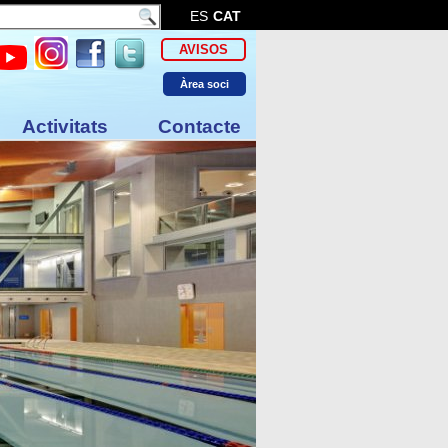
ES
CAT
AVISOS
Àrea soci
Activitats
Contacte