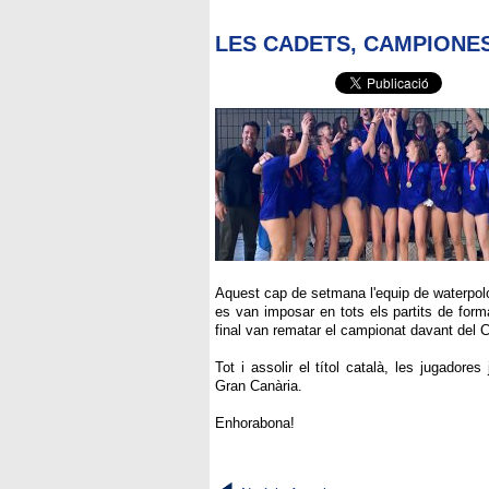
LES CADETS, CAMPIONE
Aquest cap de setmana l'equip de waterpol
es van imposar en tots els partits de for
final van rematar el campionat davant del
Tot i
assolir
el títol català, les jugadore
Gran
Canària
.
Enhorabona!