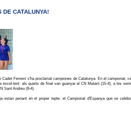
S DE CATALUNYA!
o Cadet Femení s'ha proclamat campiones de Catalunya. En el campionat, cele
ma
excel·lent
: als quarts de final van guanyar al
CN
Mataró (15-4), a les semi
CN
Sant Andreu (8-4).
s ja estan penant en el proper repte: el Campionat d'Espanya que se celebr