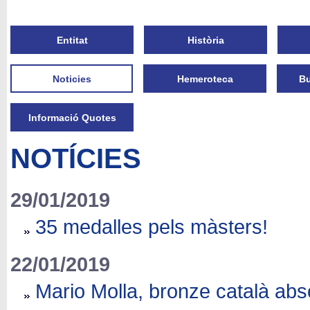
Entitat
Història
Noticies
Hemeroteca
Bu
Informació Quotes
NOTÍCIES
29/01/2019
35 medalles pels màsters!
22/01/2019
Mario Molla, bronze català abso