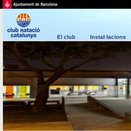
El club
Instal·lacions