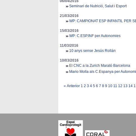
06/04/2016
Seminari de Nutrició, Salut i Esport
21/03/2016
WP: CAMPIONAT ESP INFANTIL PER
15/03/2016
WP: C.ESP.INF per Autonomies
11/03/2016
10 anys sense Jesús Rollán
10/03/2016
El CNC a la Zurich Marató Barcelona
Mario Molla als C.Espanya per Autonom
«
Anterior
1
2
3
4
5
6
7
8
9
10
11
12
13
14
1