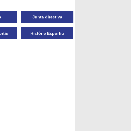
a
Junta directiva
ortiu
Històric Esportiu