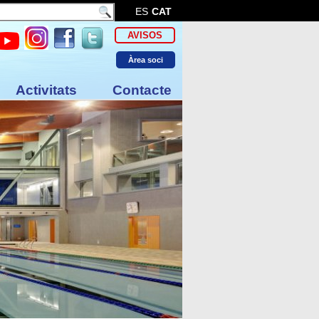
ES
CAT
AVISOS
Àrea soci
Activitats
Contacte