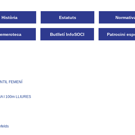
Història
Estatuts
Normativ
emeroteca
Butlletí InfoSOCI
Patrocini esp
NTIL FEMENÍ
 I 100m LLIURES
efelds