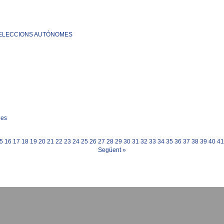
 SELECCIONS AUTÓNOMES
ies
5
16
17
18
19
20
21
22
23
24
25
26
27
28
29
30
31
32
33
34
35
36
37
38
39
40
41
Següent
»