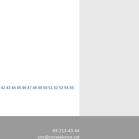
42
43
44
45
46
47
48
49
50
51
52
53
54
55
93-213-43-44
cnc@cncatalunya.cat