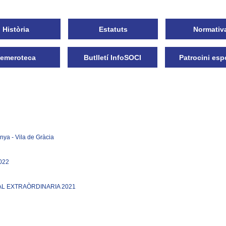
Història
Estatuts
Normativ
emeroteca
Butlletí InfoSOCI
Patrocini esp
unya - Vila de Gràcia
022
L EXTRAÒRDINARIA 2021