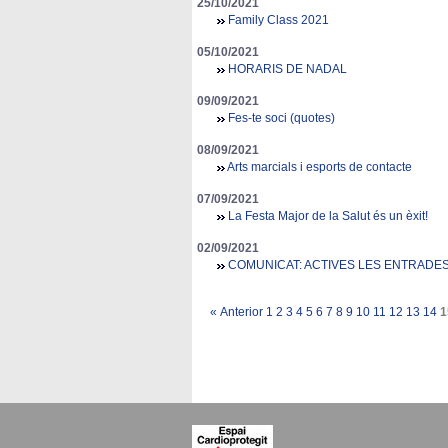
25/10/2021
Family Class 2021
05/10/2021
HORARIS DE NADAL
09/09/2021
Fes-te soci (quotes)
08/09/2021
Arts marcials i esports de contacte
07/09/2021
La Festa Major de la Salut és un èxit!
02/09/2021
COMUNICAT: ACTIVES LES ENTRADE
«
Anterior
1
2
3
4
5
6
7
8
9
10
11
12
13
14
1