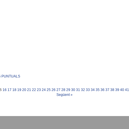
S PUNTUALS
5
16
17
18
19
20
21
22
23
24
25
26
27
28
29
30
31
32
33
34
35
36
37
38
39
40
41
Següent
»