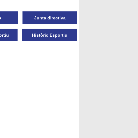
a
Junta directiva
ortiu
Històric Esportiu