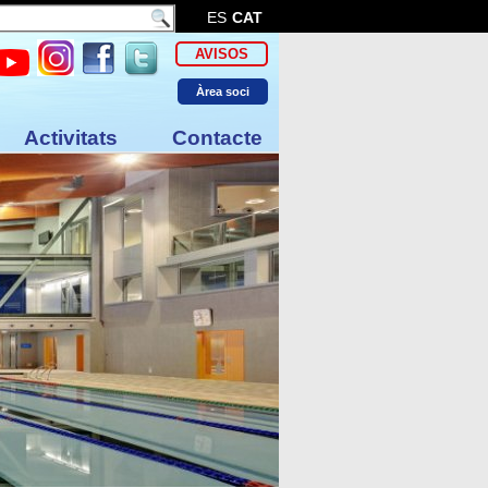
ES
CAT
AVISOS
Àrea soci
Activitats
Contacte