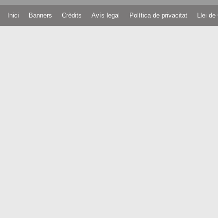
Inici
Banners
Crèdits
Avís legal
Política de privacitat
Llei de