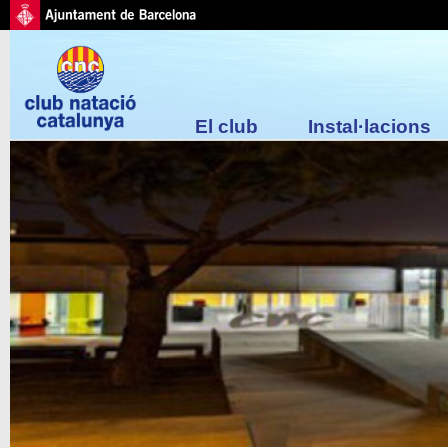
El club
Instal·lacions