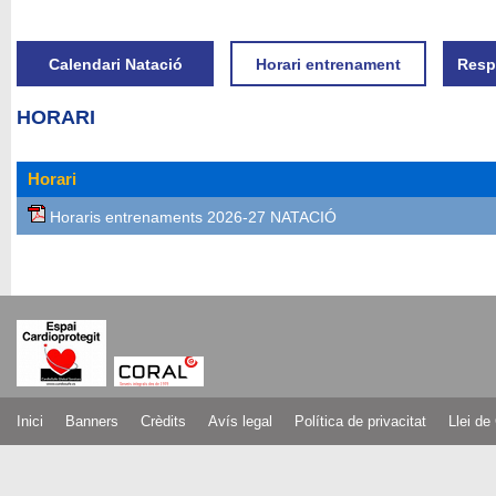
Calendari Natació
Horari entrenament
Resp
HORARI
Horari
Horaris entrenaments 2026-27 NATACIÓ
Inici
Banners
Crèdits
Avís legal
Política de privacitat
Llei de