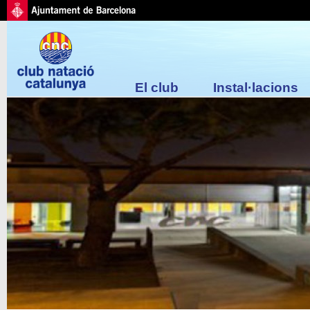
El club
Instal·lacions